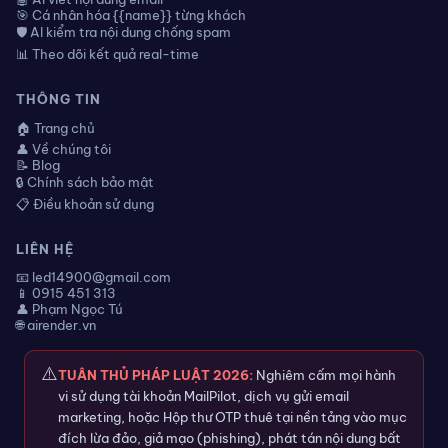
🎯 Cá nhân hóa {{name}} từng khách
🛡️ AI kiểm tra nội dung chống spam
📊 Theo dõi kết quả real-time
THÔNG TIN
🏠 Trang chủ
👤 Về chúng tôi
📝 Blog
🔒 Chính sách bảo mật
📋 Điều khoản sử dụng
LIÊN HỆ
📧 led14900@gmail.com
📱 0915 451 313
👤 Phạm Ngọc Tú
🌐 airender.vn
⚠️
TUÂN THỦ PHÁP LUẬT 2026:
Nghiêm cấm mọi hành
vi sử dụng tài khoản MailPilot, dịch vụ gửi email
marketing, hoặc Hộp thư OTP thuê tại nền tảng vào mục
đích lừa đảo, giả mạo (phishing), phát tán nội dung bất