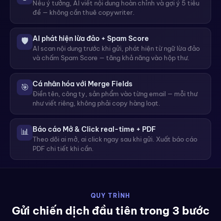
Nêu ý tưởng, AI viết nội dung hoàn chỉnh và gợi ý 5 tiêu
đề — không cần thuê copywriter.
AI phát hiện lừa đảo + Spam Score
🛡️
AI scan nội dung trước khi gửi, phát hiện từ ngữ lừa đảo
và chấm Spam Score — tăng khả năng vào hộp thư.
Cá nhân hóa với Merge Fields
🎯
Điền tên, công ty, sản phẩm vào từng email — mỗi thư
như viết riêng, không phải copy hàng loạt.
Báo cáo Mở & Click real-time + PDF
📊
Theo dõi ai mở, ai click ngay sau khi gửi. Xuất báo cáo
PDF chi tiết khi cần.
QUY TRÌNH
Gửi chiến dịch đầu tiên trong 3 bước