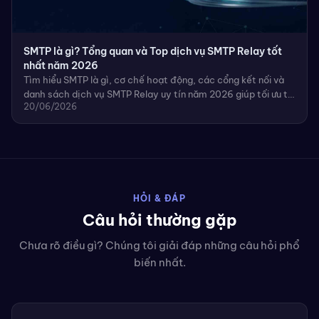
SMTP là gì? Tổng quan và Top dịch vụ SMTP Relay tốt
nhất năm 2026
Tìm hiểu SMTP là gì, cơ chế hoạt động, các cổng kết nối và
danh sách dịch vụ SMTP Relay uy tín năm 2026 giúp tối ưu tỷ
20/06/2026
lệ vào Inbox cho doanh nghiệp.
HỎI & ĐÁP
Câu hỏi thường gặp
Chưa rõ điều gì? Chúng tôi giải đáp những câu hỏi phổ
biến nhất.