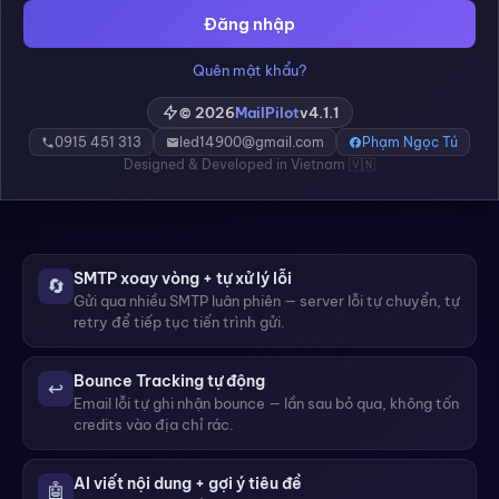
Đăng nhập
Quên mật khẩu?
© 2026
MailPilot
v4.1.1
0915 451 313
led14900@gmail.com
Phạm Ngọc Tú
Designed & Developed in Vietnam 🇻🇳
SMTP xoay vòng + tự xử lý lỗi
🔄
Gửi qua nhiều SMTP luân phiên — server lỗi tự chuyển, tự
retry để tiếp tục tiến trình gửi.
Bounce Tracking tự động
↩️
Email lỗi tự ghi nhận bounce — lần sau bỏ qua, không tốn
credits vào địa chỉ rác.
AI viết nội dung + gợi ý tiêu đề
🤖