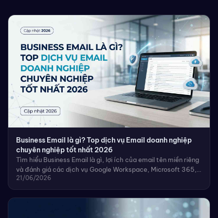
Business Email là gì? Top dịch vụ Email doanh nghiệp
chuyên nghiệp tốt nhất 2026
Tìm hiểu Business Email là gì, lợi ích của email tên miền riêng
và đánh giá các dịch vụ Google Workspace, Microsoft 365,
21/06/2026
Zoho Mail hàng đầu năm 2026.